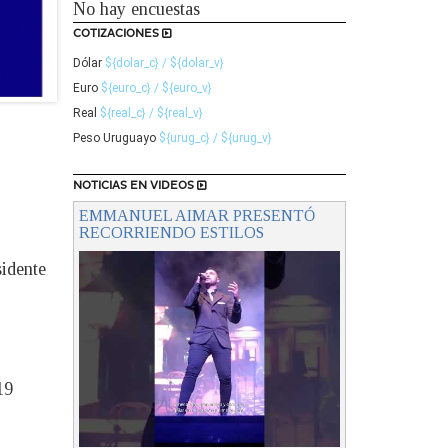
No hay encuestas
COTIZACIONES
Dólar
${dolar_c} / ${dolar_v}
Euro
${euro_c} / ${euro_v}
Real
${real_c} / ${real_v}
Peso Uruguayo
${urug_c} / ${urug_v}
NOTICIAS EN VIDEOS
EMMANUEL AIMAR PRESENTÓ
RECORRIENDO ESTILOS
sidente
19