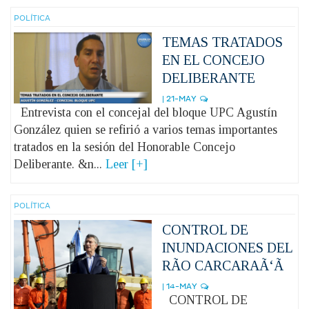
POLÍ­TICA
TEMAS TRATADOS
EN EL CONCEJO
DELIBERANTE
| 21-MAY
Entrevista con el concejal del bloque UPC Agustín
González quien se refirió a varios temas importantes
tratados en la sesión del Honorable Concejo
Deliberante. &n...
Leer [+]
POLÍ­TICA
CONTROL DE
INUNDACIONES DEL
RÃO CARCARAÃ‘Ã
| 14-MAY
CONTROL DE