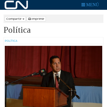
MENÚ
Compartir
Imprimir
Polí­tica
POLÍ­TICA