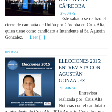
CÃ“RDOBA
| 21-JUN
Este sábado se realizó el
cierre de campaña de Unión por Córdoba en Cruz Alta,
quien tiene como candidato a Intendente al Sr. Agustín
Gonzalez. ...
Leer [+]
POLÍ­TICA
ELECCIONES 2015:
ENTREVISTA CON
AGUSTÃN
GONZALEZ
| 16-JUN
Entrevista
realizada por Cruz Alta
Noticias con el candidato
a Intendente de Cruz Alta 2015 Agustín Gonzalez, por