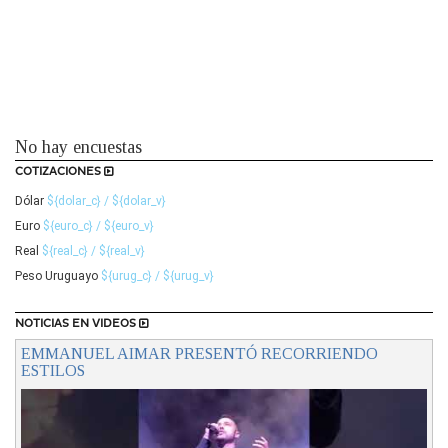
No hay encuestas
COTIZACIONES
Dólar
${dolar_c} / ${dolar_v}
Euro
${euro_c} / ${euro_v}
Real
${real_c} / ${real_v}
Peso Uruguayo
${urug_c} / ${urug_v}
NOTICIAS EN VIDEOS
EMMANUEL AIMAR PRESENTÓ RECORRIENDO
ESTILOS