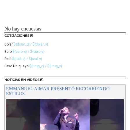
No hay encuestas
COTIZACIONES
Dólar
${dolar_c} / ${dolar_v}
Euro
${euro_c} / ${euro_v}
Real
${real_c} / ${real_v}
Peso Uruguayo
${urug_c} / ${urug_v}
NOTICIAS EN VIDEOS
EMMANUEL AIMAR PRESENTÓ RECORRIENDO
ESTILOS