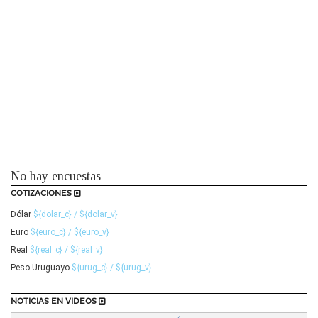
No hay encuestas
COTIZACIONES
Dólar
${dolar_c} / ${dolar_v}
Euro
${euro_c} / ${euro_v}
Real
${real_c} / ${real_v}
Peso Uruguayo
${urug_c} / ${urug_v}
NOTICIAS EN VIDEOS