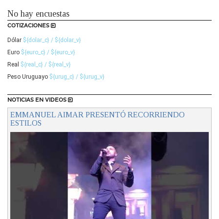
No hay encuestas
COTIZACIONES
Dólar
${dolar_c} / ${dolar_v}
Euro
${euro_c} / ${euro_v}
Real
${real_c} / ${real_v}
Peso Uruguayo
${urug_c} / ${urug_v}
NOTICIAS EN VIDEOS
EMMANUEL AIMAR PRESENTÓ RECORRIENDO
ESTILOS