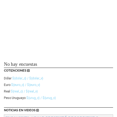
No hay encuestas
COTIZACIONES
Dólar
${dolar_c} / ${dolar_v}
Euro
${euro_c} / ${euro_v}
Real
${real_c} / ${real_v}
Peso Uruguayo
${urug_c} / ${urug_v}
NOTICIAS EN VIDEOS