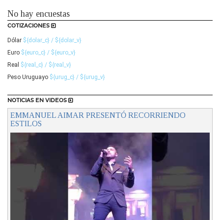
No hay encuestas
COTIZACIONES
Dólar
${dolar_c} / ${dolar_v}
Euro
${euro_c} / ${euro_v}
Real
${real_c} / ${real_v}
Peso Uruguayo
${urug_c} / ${urug_v}
NOTICIAS EN VIDEOS
EMMANUEL AIMAR PRESENTÓ RECORRIENDO
ESTILOS