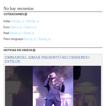
No hay encuestas
COTIZACIONES
Dólar
${dolar_c} / ${dolar_v}
Euro
${euro_c} / ${euro_v}
Real
${real_c} / ${real_v}
Peso Uruguayo
${urug_c} / ${urug_v}
NOTICIAS EN VIDEOS
EMMANUEL AIMAR PRESENTÓ RECORRIENDO
ESTILOS