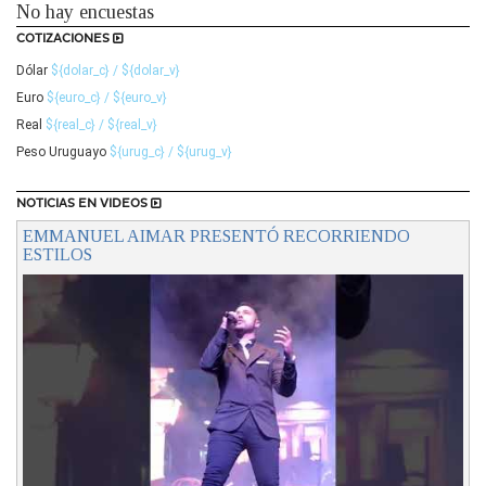
No hay encuestas
COTIZACIONES
Dólar
${dolar_c} / ${dolar_v}
Euro
${euro_c} / ${euro_v}
Real
${real_c} / ${real_v}
Peso Uruguayo
${urug_c} / ${urug_v}
NOTICIAS EN VIDEOS
EMMANUEL AIMAR PRESENTÓ RECORRIENDO
ESTILOS